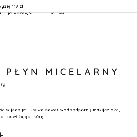
żej 119 zł
n
promocje
o nas
 PŁYN MICELARNY
óry
nośc w jednym. Usuwa nawet wodoodporny makijaż oka,
c i nawilżając skórę.
Ł