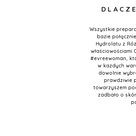
DLACZE
Wszystkie preparat
bazie połączni
Hydrolatu z Ró
właściowościami C
#evreewoman, któ
w każdych war
dowolnie wybra
prawdziwie 
towarzyszem pod
zadbało o skór
p