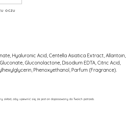
żu oczu
, Hyaluronic Acid, Centella Asiatica Extract, Allantoin,
luconate, Gluconolactone, Disodium EDTA, Citric Acid,
lhexylglycerin, Phenoxyethanol, Parfum (Fragrance).
y skład, aby upewnić się, że jest on dopasowany do Twoich potrzeb.