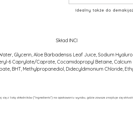
Idealny także do demakija
Skład INCI
r, Glycerin, Aloe Barbadensis Leaf Juice, Sodium Hyaluronate
eryl-6 Caprylate/Caprate, Cocamidopropyl Betaine, Calcium G
te, BHT, Methylpropanediol, Didecyldimonium Chloride, Ethy
się z listą składników ("Ingredients") na opakowaniu wyrobu, gdzie zawsze znajduje się aktualn