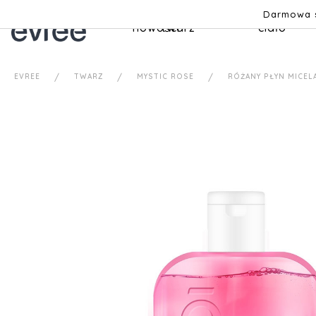
Darmowa s
nowości
twarz
ciało
EVREE
TWARZ
MYSTIC ROSE
RÓŻANY PŁYN MICE
Przejdź
na
koniec
galerii