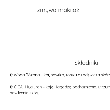
zmywa makijaż
Składniki
ē
Woda Różana – koi, nawilża, tonizuje i odświeża skórę
ē
CICA i Hyaluron – koją i łagodzą podrażnienia, utrz
nawilżenia skóry.