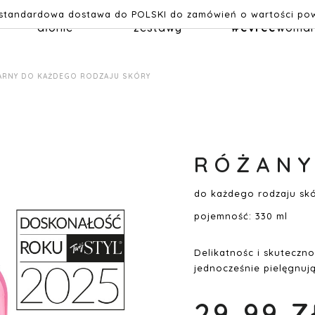
tandardowa dostawa do POLSKI do zamówień o wartości powy
dłonie
zestawy
#evree
woma
LARNY DO KAŻDEGO RODZAJU SKÓRY
RÓŻANY
do każdego rodzaju sk
pojemność: 330 ml
Delikatnośc i skutecz
jednocześnie pielęgnują
29,
99
Z