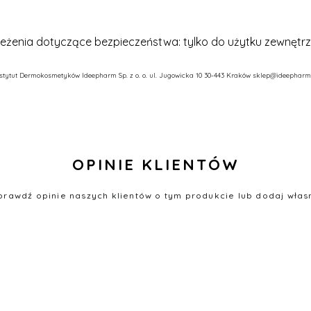
eżenia dotyczące bezpieczeństwa: tylko do użytku zewnętr
nstytut Dermokosmetyków
Ideepharm Sp. z o. o.
ul. Jugowicka 10
30-443 Kraków
sklep@ideepharm.
OPINIE KLIENTÓW
prawdź opinie naszych klientów o tym produkcie lub dodaj włas