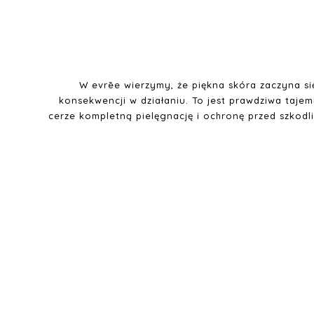
początek
galerii
W evrēe wierzymy, że piękna skóra zaczyna si
konsekwencji w działaniu. To jest prawdziwa tajem
cerze kompletną pielęgnację i ochronę przed szkod