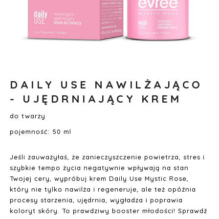
Przejdź
na
DAILY USE NAWILŻAJĄCO
początek
galerii
- UJĘDRNIAJĄCY KREM
do twarzy
pojemność: 50 ml
Jeśli zauważyłaś, że zanieczyszczenie powietrza, stres i
szybkie tempo życia negatywnie wpływają na stan
Twojej cery, wypróbuj krem Daily Use Mystic Rose,
który nie tylko nawilża i regeneruje, ale też opóźnia
procesy starzenia, ujędrnia, wygładza i poprawia
koloryt skóry. To prawdziwy booster młodości! Sprawdź