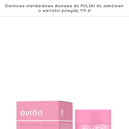
o
woman
promocje
Darmowa standardowa dostawa do POLSKI do zamówień
nas
o wartości powyżej 119 zł
Przejdź
do
treści
Przejdź
na
koniec
galerii