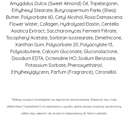
Amygdalus Dulcis (Sweet Almond) Oil, Tripelargonin,
Ethylhexyl Stearate, Butyrospermum Parkii (Shea)
Butter, Polysorbate 60, Cetyl Alcohol, Rosa Damascena
Flower Water, Collagen, Hydrolyzed Elastin, Centella
Asiatica Extract, Saccharomyces Ferment Filtrate,
Tocopheryl Acetate, Sorbitan Isostearate, Dimethicone,
Xanthan Gum, Polysorbate 20, Polyacrylate-13,
Polyisobutene, Calcium Gluconate, Gluconolactone,
Disodium EDTA, Octenidine HCl, Sodium Benzoate,
Potassium Sorbate, Phenoxyethanol,
Ethylhexylglycerin, Parfum (Fragrance), Citronellol.
*Składy naszych kosmetyków są regularnie aktualizowane. Zapoznaj się z listą
składników ("Ingredients") na opakowaniu wyrobu, gdzie zawsze znajduje się aktualny
skład, aby upewnić się, że jest on dopasowany do Twoich potrzeb.