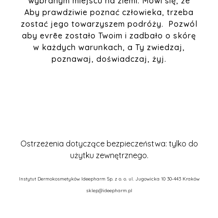
wybranym miejscu na ziemi.
Mówi się, że
Aby prawdziwie poznać człowieka, trzeba
zostać jego towarzyszem podróży. Pozwól
aby evrēe zostało Twoim i zadbało o skórę
w każdych warunkach, a Ty zwiedzaj,
poznawaj, doświadczaj, żyj.
Ostrzeżenia dotyczące bezpieczeństwa: tylko do
użytku zewnętrznego.
Instytut Dermokosmetyków
Ideepharm Sp. z o. o.
ul. Jugowicka 10
30-443 Kraków
sklep@ideepharm.pl