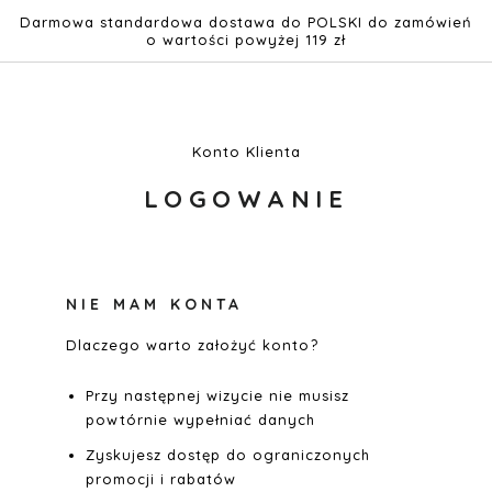
o
woman
promocje
Darmowa standardowa dostawa do POLSKI do zamówień
nas
o wartości powyżej 119 zł
Przejdź
do
treści
Konto Klienta
LOGOWANIE
NIE MAM KONTA
Dlaczego warto założyć konto?
Przy następnej wizycie nie musisz
powtórnie wypełniać danych
Zyskujesz dostęp do ograniczonych
promocji i rabatów